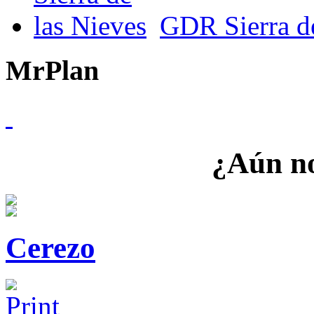
GDR Sierra de
MrPlan
¿Aún no
Cerezo