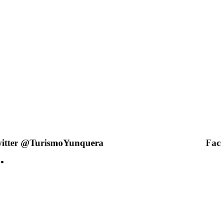
itter @TurismoYunquera
Fac