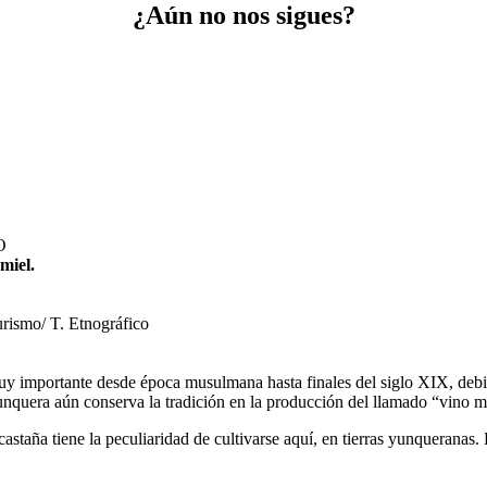
¿Aún no nos sigues?
O
miel.
ismo/ T. Etnográfico
o muy importante desde época musulmana hasta finales del siglo XIX, deb
Yunquera aún conserva la tradición en la producción del llamado “vino m
a castaña tiene la peculiaridad de cultivarse aquí, en tierras yunquerana