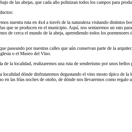
rabajo de las abejas, que cada año polinizan todos los campos para produ
ductos:
s nuestra ruta en 4x4 a través de la naturaleza visitando distintos bo
tañas que se producen en el municipio. Aquí, nos sentaremos un rato par
os de cerca el mundo de la abeja, aprendiendo todos los pormenores de 
el que paseando por nuestras calles que aún conservan parte de la arquit
Iglesia o el Museo del Vino.
la de la localidad, realizaremos una ruta de senderismo por unos bellos
 la localidad dónde disfrutaremos degustando el vino mosto típico de la 
o en las frías noches de otoño, de dónde nos llevaremos como regalo una