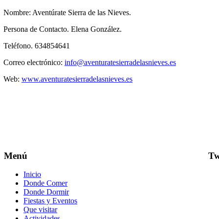
Nombre: Aventúrate Sierra de las Nieves.
Persona de Contacto. Elena González.
Teléfono. 634854641
Correo electrónico:
info@aventuratesierradelasnieves.es
Web:
www.aventuratesierradelasnieves.es
Menú
Tw
Inicio
Donde Comer
Donde Dormir
Fiestas y Eventos
Que visitar
Actividades