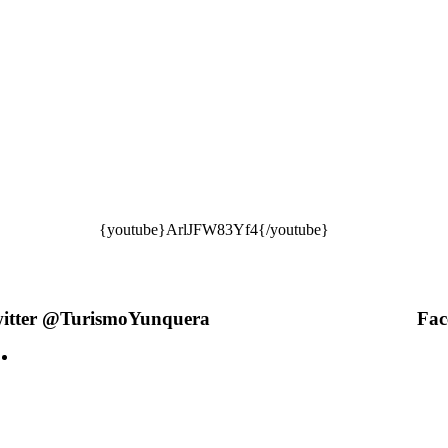
{youtube}ArlJFW83Yf4
{/youtube}
itter @TurismoYunquera
Fac