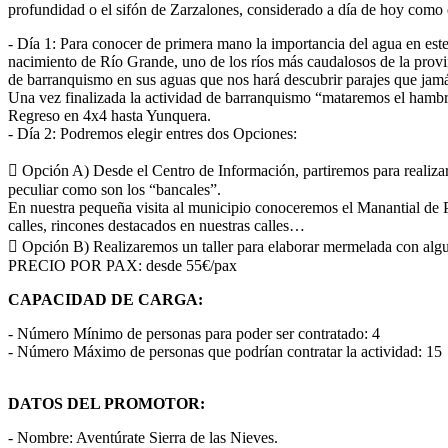
profundidad o el sifón de Zarzalones, considerado a día de hoy como 
- Día 1: Para conocer de primera mano la importancia del agua en es
nacimiento de Río Grande, uno de los ríos más caudalosos de la provi
de barranquismo en sus aguas que nos hará descubrir parajes que jamá
Una vez finalizada la actividad de barranquismo “mataremos el hambre
Regreso en 4x4 hasta Yunquera.
- Día 2: Podremos elegir entres dos Opciones:
 Opción A) Desde el Centro de Información, partiremos para realizar 
peculiar como son los “bancales”.
En nuestra pequeña visita al municipio conoceremos el Manantial de Pl
calles, rincones destacados en nuestras calles…
 Opción B) Realizaremos un taller para elaborar mermelada con algun
PRECIO POR PAX: desde 55€/pax
CAPACIDAD DE CARGA:
- Número Mínimo de personas para poder ser contratado: 4
- Número Máximo de personas que podrían contratar la actividad: 15
DATOS DEL PROMOTOR:
- Nombre: Aventúrate Sierra de las Nieves.