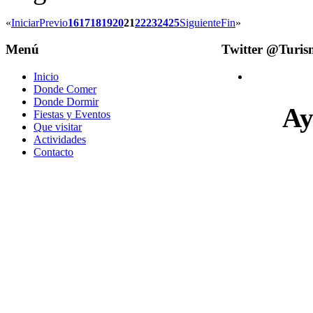
«
Iniciar
Previo
16
17
18
19
20
21
22
23
24
25
Siguiente
Fin
»
Menú
Twitter @Turi
Inicio
Donde Comer
Donde Dormir
Ay
Fiestas y Eventos
Que visitar
Actividades
Contacto