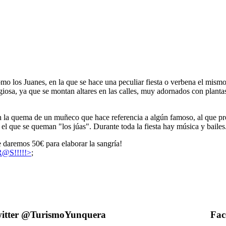
o los Juanes, en la que se hace una peculiar fiesta o verbena el mismo
igiosa, ya que se montan altares en las calles, muy adornados con plant
 la quema de un muñeco que hace referencia a algún famoso, al que prev
 el que se queman "los júas". Durante toda la fiesta hay música y bailes
te daremos 50€ para elaborar la sangría!
S!!!!!>
;
itter @TurismoYunquera
Fac